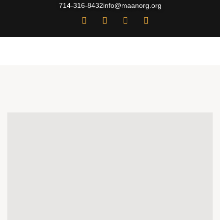
714-316-8432
info@maanorg.org